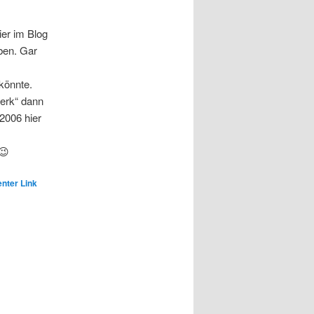
ier im Blog
ben. Gar
könnte.
erk“ dann
2006 hier
😉
nter Link