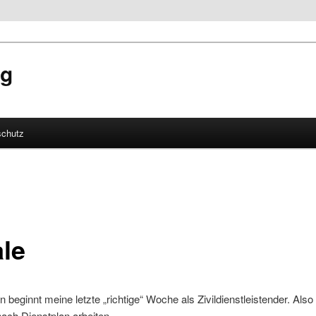
og
schutz
hseln
ale
 beginnt meine letzte „richtige“ Woche als Zivildienstleistender. Also
nach Dienstplan arbeiten.