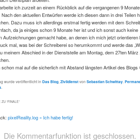
rbeite ich zurzeit an einem Rückblick auf die vergangenen 9 Monate
t. Nach den aktuellen Entwürfen werde ich diesen dann in drei Teilen h
ichen. Dazu muss ich allerdings erstmal fertig werden mit dem Schrei
infach, da ja einiges schon 9 Monate her ist und ich sonst auch keine
n Aufzeichnungen gemacht habe, an denen ich mich jetzt orientieren 
 guck mal, was bei der Schreiberei so herumkommt und werde das „W
u meinem Abschied in der Dienststelle am Montag, dem 27ten März 
chen.
 schon mal auf die sicherlich mit Abstand längsten Artikel des Blogs 
ag wurde veröffentlicht in
Das Blog
,
Zivildienst
von
Sebastian Schwittay
.
Permane
s
.
 ZU “
FINALE
”
ack:
pixelReality.log » Ich habe fertig!
Die Kommentarfunktion ist geschlossen.