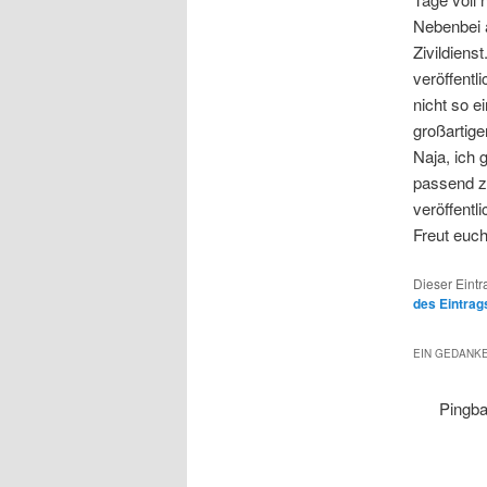
Nebenbei a
Zivildiens
veröffentl
nicht so e
großartige
Naja, ich
passend z
veröffentli
Freut euch
Dieser Eintr
des Eintrag
EIN GEDANKE
Pingb