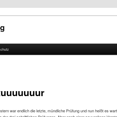
og
schutz
hseln
tuuuuuuur
stern war endlich die letzte, mündliche Prüfung und nun heißt es wart
 der drei schriftlichen Prüfungen. Aber nach einer souveränen Vorste