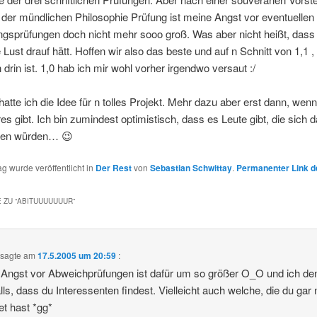
 der mündlichen Philosophie Prüfung ist meine Angst vor eventuellen
gsprüfungen doch nicht mehr sooo groß. Was aber nicht heißt, dass 
e Lust drauf hätt. Hoffen wir also das beste und auf n Schnitt von 1,1 
drin ist. 1,0 hab ich mir wohl vorher irgendwo versaut :/
atte ich die Idee für n tolles Projekt. Mehr dazu aber erst dann, wen
es gibt. Ich bin zumindest optimistisch, dass es Leute gibt, die sich d
eren würden… 😉
ag wurde veröffentlicht in
Der Rest
von
Sebastian Schwittay
.
Permanenter Link d
 ZU “
ABITUUUUUUUR
”
sagte am
17.5.2005 um 20:59
:
Angst vor Abweichprüfungen ist dafür um so größer O_O und ich de
lls, dass du Interessenten findest. Vielleicht auch welche, die du gar 
et hast *gg*