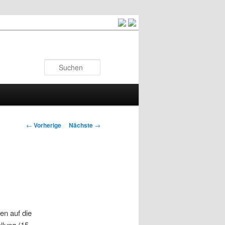
Suchen
Artikelnavigation
←
Vorherige
Nächste
→
en auf die
llung (15