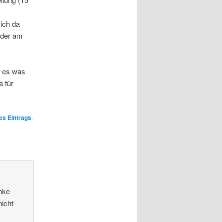
ich da
, der am
n es was
a für
es Eintrags
.
nke
nicht