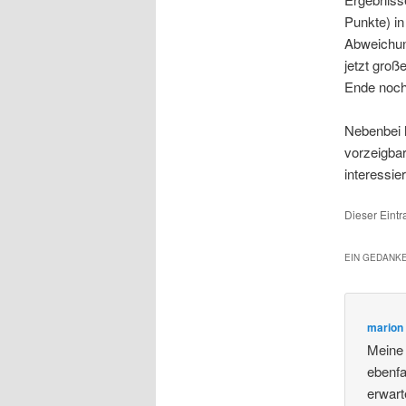
Punkte) in
Abweichun
jetzt groß
Ende noch 
Nebenbei h
vorzeigbar
interessi
Dieser Eintr
EIN GEDANKE
marion
Meine 
ebenfa
erwart