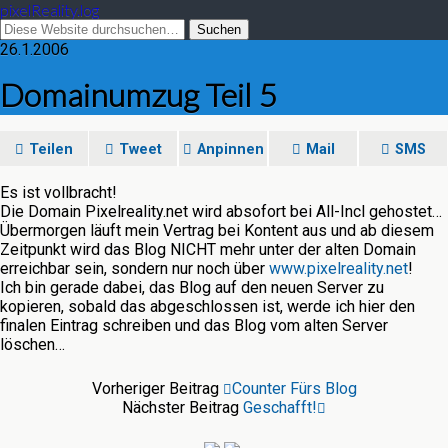
pixelReality.log
26.1.2006
Domainumzug Teil 5
Teilen
Tweet
Anpinnen
Mail
SMS
Es ist vollbracht!
Die Domain Pixelreality.net wird absofort bei All-Incl gehostet…
Übermorgen läuft mein Vertrag bei Kontent aus und ab diesem
Zeitpunkt wird das Blog NICHT mehr unter der alten Domain
erreichbar sein, sondern nur noch über
www.pixelreality.net
!
Ich bin gerade dabei, das Blog auf den neuen Server zu
kopieren, sobald das abgeschlossen ist, werde ich hier den
finalen Eintrag schreiben und das Blog vom alten Server
löschen…
Vorheriger Beitrag
Counter Fürs Blog
Nächster Beitrag
Geschafft!