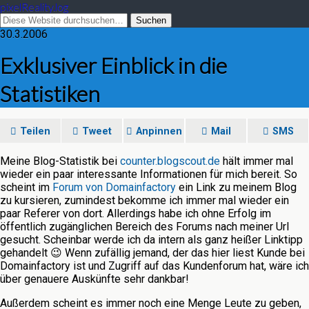
pixelReality.log
30.3.2006
Exklusiver Einblick in die
Statistiken
Teilen
Tweet
Anpinnen
Mail
SMS
Meine Blog-Statistik bei
counter.blogscout.de
hält immer mal
wieder ein paar interessante Informationen für mich bereit. So
scheint im
Forum von Domainfactory
ein Link zu meinem Blog
zu kursieren, zumindest bekomme ich immer mal wieder ein
paar Referer von dort. Allerdings habe ich ohne Erfolg im
öffentlich zugänglichen Bereich des Forums nach meiner Url
gesucht. Scheinbar werde ich da intern als ganz heißer Linktipp
gehandelt 😉 Wenn zufällig jemand, der das hier liest Kunde bei
Domainfactory ist und Zugriff auf das Kundenforum hat, wäre ich
über genauere Auskünfte sehr dankbar!
Außerdem scheint es immer noch eine Menge Leute zu geben,