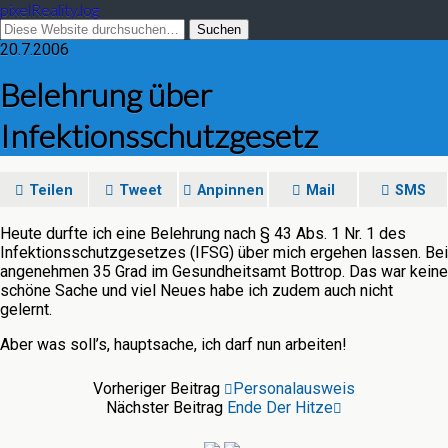
pixelReality.log
20.7.2006
Belehrung über
Infektionsschutzgesetz
Teilen
Tweet
Anpinnen
Mail
SMS
Heute durfte ich eine Belehrung nach § 43 Abs. 1 Nr. 1 des
Infektionsschutzgesetzes (IFSG) über mich ergehen lassen. Bei
angenehmen 35 Grad im Gesundheitsamt Bottrop. Das war keine
schöne Sache und viel Neues habe ich zudem auch nicht
gelernt.
Aber was soll’s, hauptsache, ich darf nun arbeiten!
Vorheriger Beitrag
Personalausweis
Nächster Beitrag
Ende Der Hitze