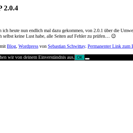
 2.0.4
bin ich heute nun endlich mal dazu gekommen, von 2.0.1 über die Umwe
h selbst keine Lust habe, alle Seiten auf Fehler zu prüfen… 😉
 mit
Blog
,
Wordpress
von
Sebastian Schwittay
.
Permanenter Link zum E
ehen wir von deinem Einverständnis aus.
OK