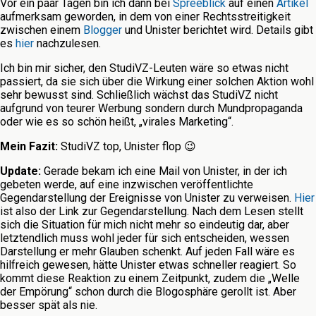
Vor ein paar Tagen bin ich dann bei
Spreeblick
auf einen
Artikel
aufmerksam geworden, in dem von einer Rechtsstreitigkeit
zwischen einem
Blogger
und Unister berichtet wird. Details gibt
es
hier
nachzulesen.
Ich bin mir sicher, den StudiVZ-Leuten wäre so etwas nicht
passiert, da sie sich über die Wirkung einer solchen Aktion wohl
sehr bewusst sind. Schließlich wächst das StudiVZ nicht
aufgrund von teurer Werbung sondern durch Mundpropaganda
oder wie es so schön heißt, „virales Marketing“.
Mein Fazit:
StudiVZ top, Unister flop 😉
Update:
Gerade bekam ich eine Mail von Unister, in der ich
gebeten werde, auf eine inzwischen veröffentlichte
Gegendarstellung der Ereignisse von Unister zu verweisen.
Hier
ist also der Link zur Gegendarstellung. Nach dem Lesen stellt
sich die Situation für mich nicht mehr so eindeutig dar, aber
letztendlich muss wohl jeder für sich entscheiden, wessen
Darstellung er mehr Glauben schenkt. Auf jeden Fall wäre es
hilfreich gewesen, hätte Unister etwas schneller reagiert. So
kommt diese Reaktion zu einem Zeitpunkt, zudem die „Welle
der Empörung“ schon durch die Blogosphäre gerollt ist. Aber
besser spät als nie.