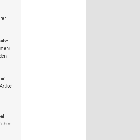
rer
 habe
 mehr
nden
mir
Artikel
ei
ichen