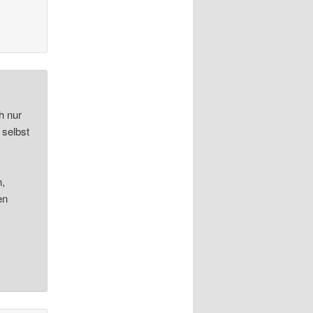
h nur
 selbst
n,
en