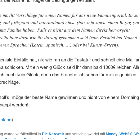
te macht Vorschläge für einen Namen für das neue Familienportal. Er so
z und prägnant und international einsetzbar sein sowie einen Bezug zu
ma Familie haben. Falls es nicht aus dem Namen direkt hervorgeht,
reibt bitte dazu wie ihr darauf gekommen seid (zum Beispiel bei Namen 
eren Sprachen (Latein, spanisch, …) oder bei Kunstwörtern).
eniale Einfälle hat, nix wie ran an die Tastatur und schnell eine Mail a
schicken. Mit ein wenig Glück seid ihr dann bald 1000€ reicher. All
ch euch kein Glück, denn das brauche ich schon für meine genialen
rschläge.
soll’s, möge der beste Name gewinnen und nicht von einem Domaing
nappt werden!
aland
)
ag wurde veröffentlicht in
Die Netzwelt
und verschlagwortet mit
Money
,
Web2.0
,
We