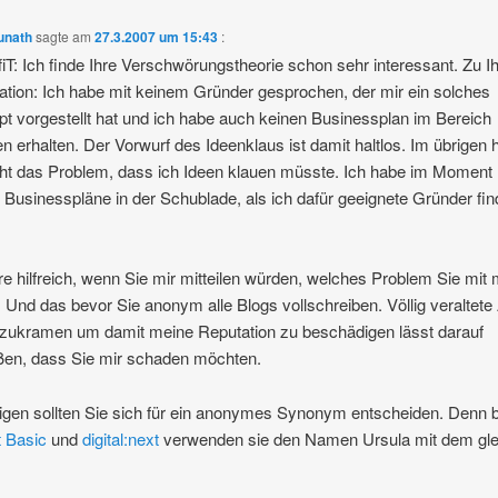
unath
sagte am
27.3.2007 um 15:43
:
iT: Ich finde Ihre Verschwörungstheorie schon sehr interessant. Zu Ih
ation: Ich habe mit keinem Gründer gesprochen, der mir ein solches
t vorgestellt hat und ich habe auch keinen Businessplan im Bereich
en erhalten. Der Vorwurf des Ideenklaus ist damit haltlos. Im übrigen
cht das Problem, dass ich Ideen klauen müsste. Ich habe im Moment
 Businesspläne in der Schublade, als ich dafür geeignete Gründer fi
e hilfreich, wenn Sie mir mitteilen würden, welches Problem Sie mit 
 Und das bevor Sie anonym alle Blogs vollschreiben. Völlig veraltete 
zukramen um damit meine Reputation zu beschädigen lässt darauf
ßen, dass Sie mir schaden möchten.
igen sollten Sie sich für ein anonymes Synonym entscheiden. Denn b
 Basic
und
digital:next
verwenden sie den Namen Ursula mit dem gle