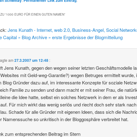
an Schwittay
.
Permanenter Link zum Eintrag
.
ZU “
1000 EURO FÜR EINEN GUTEN NAMEN
”
ack:
Jens Kunath - Internet, web 2.0, Business-Angel, Social Network
e Capital » Blog Archive » erste Ergebnisse der Blogmitteilung
agte am
27.3.2007 um 12:48
:
uft Jens Kunath, gegen den wegen seiner letzten Geschäftsmodelle la
(Websites mit Geld-weg-Garantie?) wegen Betruges ermittelt wurde, 
 Blog Gründer dazu auf, im interessante Konzepte für soziale Netz
eich Familie zu senden und dann macht er mit seiner Frau, die natürl
lleine die Idee hatte, selbst ein solches Netzwerk in dem er als Inves
tt auf. Für mich wirkt das wenig seriös und riecht doch sehr stark nach
lau. Schade für alle Gründer mit eigenen Ideen, dass sich die Nachri
r Namenssuche so unkritisch in der Bloggosphäre verbreitet hat.
nk zum entsprechenden Beitrag im Stern