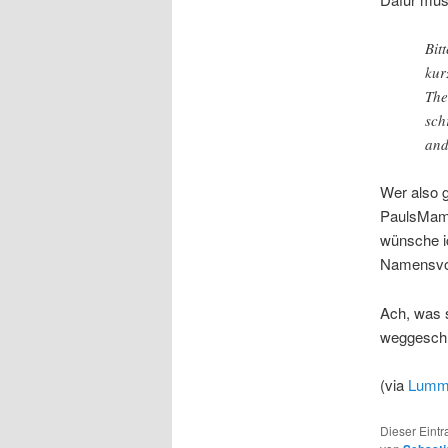
Bit
kur
The
sch
and
Wer also g
PaulsMama 
wünsche i
Namensvo
Ach, was 
weggesch
(via
Lumm
Dieser Eintr