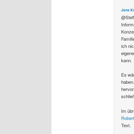
Jens K
@Steff
Inform
Konzep
Famili
ich ni
eigene
kann.
Es wär
haben.
hervor
schlie
Im übr
Robert
Text.