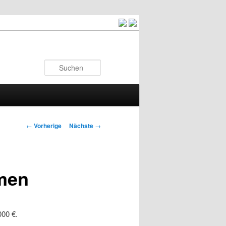
Suchen
Artikelnavigation
←
Vorherige
Nächste
→
amen
00 €.