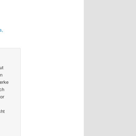
s,
ut
in
werke
ich
tor
cht