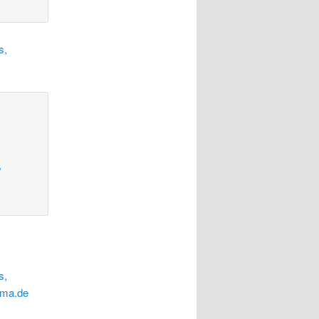
s,
/
s,
ama.de