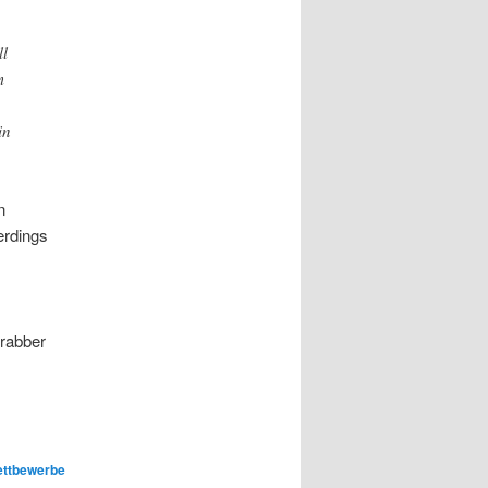
ll
m
in
n
erdings
rabber
ttbewerbe