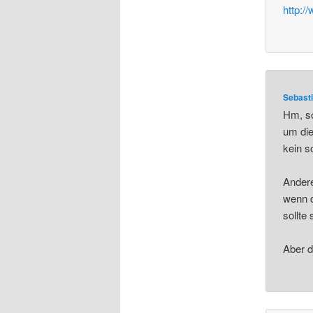
http:/
Sebast
Hm, so
um die
kein s
Andere
wenn d
sollte
Aber d