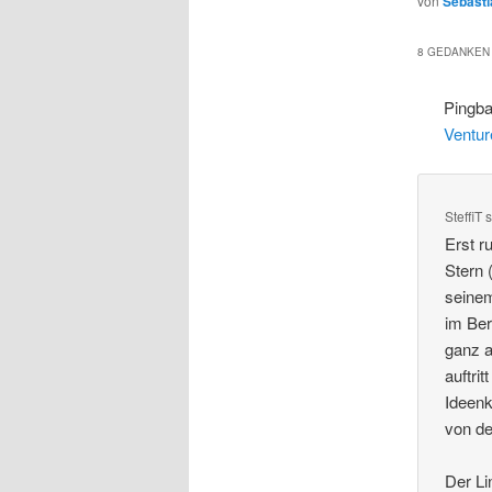
von
Sebasti
8 GEDANKEN 
Pingb
Ventur
SteffiT
s
Erst r
Stern 
seinem
im Ber
ganz a
auftri
Ideenk
von de
Der Li