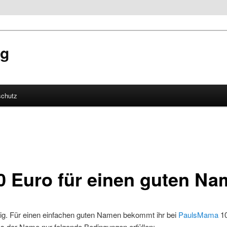
og
schutz
hseln
0 Euro für einen guten N
tig. Für einen einfachen guten Namen bekommt ihr bei
PaulsMama
10
s der Name nur folgende Bedingungen erfüllen: