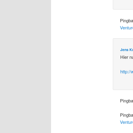
Pingb
Ventur
Jens K
Hier n
http:/
Pingb
Pingb
Ventur