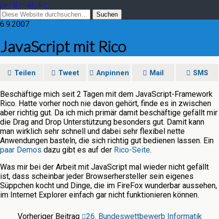
pixelReality.log
6.9.2007
JavaScript mit Rico
Teilen
Tweet
Anpinnen
Mail
SMS
Beschäftige mich seit 2 Tagen mit dem JavaScript-Framework
Rico. Hatte vorher noch nie davon gehört, finde es in zwischen
aber richtig gut. Da ich mich primär damit beschäftige gefällt mir
die Drag and Drop Unterstützung besonders gut. Damit kann
man wirklich sehr schnell und dabei sehr flexibel nette
Anwendungen basteln, die sich richtig gut bedienen lassen. Ein
paar Demos
dazu gibt es auf der
Rico-Seite
.
Was mir bei der Arbeit mit JavaScript mal wieder nicht gefällt
ist, dass scheinbar jeder Browserhersteller sein eigenes
Süppchen kocht und Dinge, die im FireFox wunderbar aussehen,
im Internet Explorer einfach gar nicht funktionieren können.
Vorheriger Beitrag
26. Bundeswettbewerb Informatik