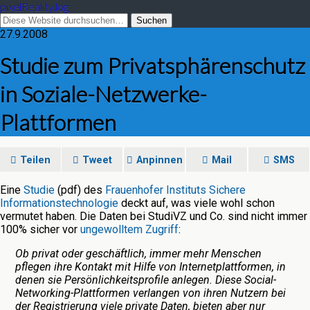
pixelReality.log
27.9.2008
Studie zum Privatsphärenschutz
in Soziale-Netzwerke-
Plattformen
Teilen
Tweet
Anpinnen
Mail
SMS
Eine
Studie
(pdf) des
Frauenhofer Instituts Sichere
Informationstechnologie
deckt auf, was viele wohl schon
vermutet haben. Die Daten bei StudiVZ und Co. sind nicht immer
100% sicher vor
ungewolltem Zugriff
:
Ob privat oder geschäftlich, immer mehr Menschen
pflegen ihre Kontakt mit Hilfe von Internetplattformen, in
denen sie Persönlichkeitsprofile anlegen. Diese Social-
Networking-Plattformen verlangen von ihren Nutzern bei
der Registrierung viele private Daten, bieten aber nur