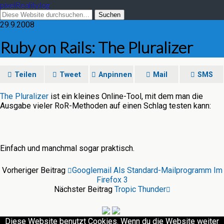
pixelReality.log
29.9.2008
Ruby on Rails: The Pluralizer
Teilen
Tweet
Anpinnen
Mail
SMS
The Pluralizer
ist ein kleines Online-Tool, mit dem man die
Ausgabe vieler RoR-Methoden auf einen Schlag testen kann:
Einfach und manchmal sogar praktisch.
Vorheriger Beitrag
Googlemail Als Standard-Mailprogramm Im
Firefox 3
Nächster Beitrag
Tropic Thunder
Diese Website benutzt Cookies. Wenn du die Website weiter