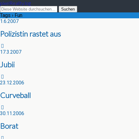
pixelReality.log
Tags › Fun
1.6.2007
Polizistin rastet aus
17.3.2007
Jubii
23.12.2006
Curveball
30.11.2006
Borat