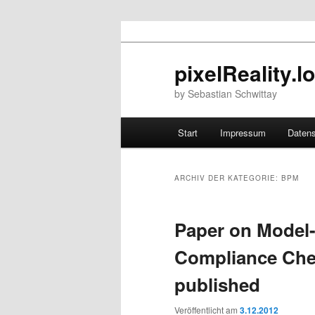
pixelReality.l
by Sebastian Schwittay
Hauptmenü
Start
Impressum
Daten
Zum Inhalt wechseln
Zum sekundären Inhalt wec
ARCHIV DER KATEGORIE:
BPM
Paper on Model
Compliance Che
published
Veröffentlicht am
3.12.2012