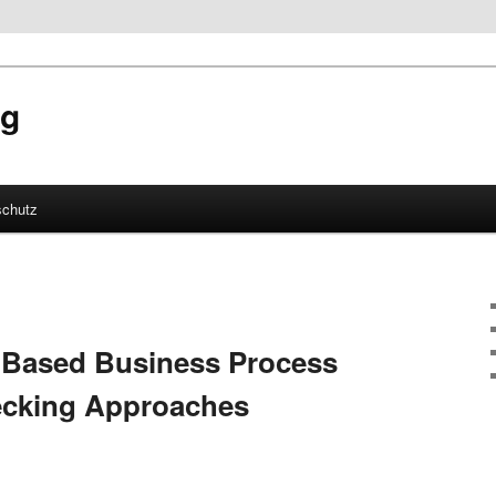
og
schutz
hseln
-Based Business Process
cking Approaches