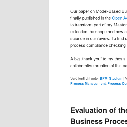
Our paper on Model-Based Bu
finally published in the
Open Ac
to transform part of my Master 
extended the scope and now co
science in our review. To find
process compliance checking
A big „thank you“ to my thesis 
collaborative creation of this p
Veröffentlicht unter
BPM
,
Studium
|
V
Process Management
,
Process Co
Evaluation of th
Business Proce