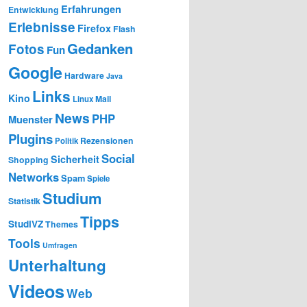
Erfahrungen
Entwicklung
Erlebnisse
Firefox
Flash
Gedanken
Fotos
Fun
Google
Hardware
Java
Links
Kino
Mail
Linux
News
PHP
Muenster
Plugins
Rezensionen
Politik
Social
Sicherheit
Shopping
Networks
Spam
Spiele
Studium
Statistik
Tipps
StudiVZ
Themes
Tools
Umfragen
Unterhaltung
Videos
Web