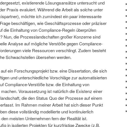
ergesetzt, existierende Lösungsansätze untersucht und
er Praxis evaluiert. Während die Arbeit als solche unter
ispartner), möchte ich zumindest ein paar interessante
er Frage beschäftigen, wie Geschäftsprozesse oder präziser
uf die Einhaltung von Compliance-Regeln überprüfen
t? Nun, die Prozesslandschaften großer Konzerne sind
uelle Analyse auf mögliche Verstöße gegen Compliance-
forderungen viele Ressourcen verschlingt. Zudem besteht
che Schwachstellen übersehen werden.
auf ein Forschungsprojekt bzw. eine Dissertation, die sich
tigen und unterschiedliche Vorschläge zur automatisierten
uf Compliance-Verstöße bzw. die Einhaltung von
 machen. Voraussetzung ist natürlich die Existenz einer
sslandschaft, die den Status Quo der Prozesse auf einem
erfasst. Im Rahmen meiner Arbeit hat sich dieser Punkt
eben diese vollständig modellierte und kontinuierlich
 den meisten Unternehmen fern der Realität ist.
ig in isolierten Projekten für kurzfristige Zwecke (z.B.