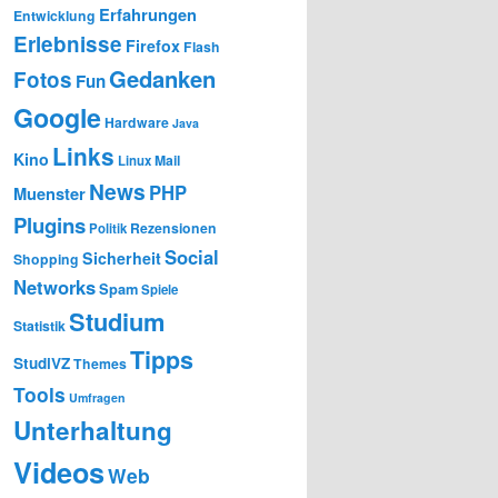
Erfahrungen
Entwicklung
Erlebnisse
Firefox
Flash
Gedanken
Fotos
Fun
Google
Hardware
Java
Links
Kino
Mail
Linux
News
PHP
Muenster
Plugins
Rezensionen
Politik
Social
Sicherheit
Shopping
Networks
Spam
Spiele
Studium
Statistik
Tipps
StudiVZ
Themes
Tools
Umfragen
Unterhaltung
Videos
Web