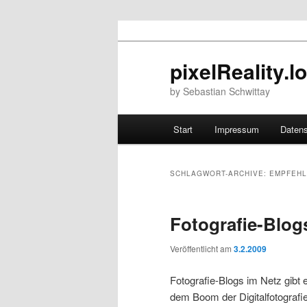
pixelReality.l
by Sebastian Schwittay
Hauptmenü
Start
Impressum
Daten
Zum Inhalt wechseln
Zum sekundären Inhalt wec
SCHLAGWORT-ARCHIVE:
EMPFEH
Fotografie-Blog
Veröffentlicht am
3.2.2009
Fotografie-Blogs im Netz gibt 
dem Boom der Digitalfotografi